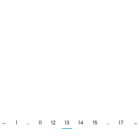
←
1
…
11
12
13
14
15
…
17
→