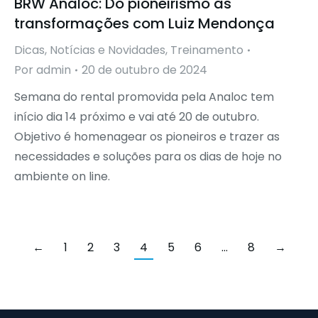
BRW Analoc: Do pioneirismo às
transformações com Luiz Mendonça
Dicas
,
Notícias e Novidades
,
Treinamento
Por
admin
20 de outubro de 2024
Semana do rental promovida pela Analoc tem
início dia 14 próximo e vai até 20 de outubro.
Objetivo é homenagear os pioneiros e trazer as
necessidades e soluções para os dias de hoje no
ambiente on line.
←
1
2
3
4
5
6
…
8
→